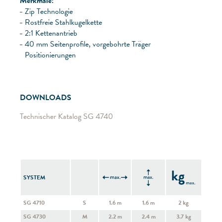
Merkmale:
Zip Technologie
Rostfreie Stahlkugelkette
2:1 Kettenantrieb
40 mm Seitenprofile, vorgebohrte Träger
Positionierungen
DOWNLOADS
Technischer Katalog SG 4740
SYSTEM
SG 4710
S
1.6 m
1.6 m
2 kg
SG 4730
M
2.2 m
2.4 m
3.7 kg