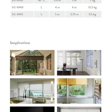
SG 4930
M - L
3.4 m
5 m
7 kg
SG 4940
L
4 m
6 m
12.5 kg
SG 4945
L
5 m
3.75 m
9.5 kg
Inspiration