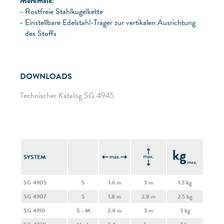
Merkmale:
Rostfreie Stahlkugelkette
Einstellbare Edelstahl-Träger zur vertikalen Ausrichtung
des Stoffs
DOWNLOADS
Technischer Katalog SG 4945
SYSTEM
SG 4905
S
1.6 m
3 m
1.3 kg
SG 4907
S
1.8 m
2.8 m
2.5 kg
SG 4910
S - M
2.4 m
3 m
3 kg