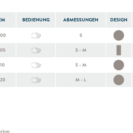
EM
BEDIENUNG
ABMESSUNGEN
DESIGN
600
S
605
S - M
10
S - M
620
M - L
ation