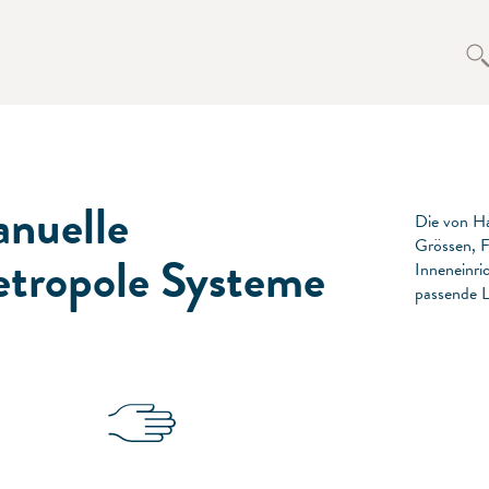
nuelle
Die von Ha
Grössen, F
tropole Systeme
Inneneinric
passende 