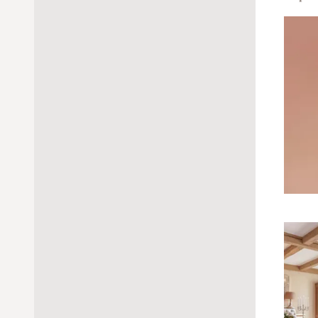
Schrägfenster (Typ D)
Bedienungsgriff
Deckenfenster (Typ P)
Bedienungsgriff
Kurbel