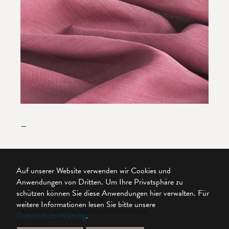
—
Auf unserer Website verwenden wir Cookies und
Anwendungen von Dritten. Um Ihre Privatsphäre zu
© 2026 Silent Gliss
schützen können Sie diese Anwendungen hier verwalten.
Für
Rechtliche Hinweise / AGB
weitere Informationen lesen Sie bitte unsere
Informationen zur Datenschutzerklärung
Datenschutzerklärung
.
Cookie Settings