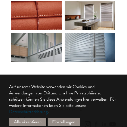
Auf unserer Website verwenden wir Cookies und
Anwendungen von Dritten. Um Ihre Privatsphäre zu
© 2026 Silent Gliss
schützen können Sie diese Anwendungen hier verwalten.
Für
Rechtliche Hinweise / AGB
weitere Informationen lesen Sie bitte unsere
Informationen zur Datenschutzerklärung
Datenschutzerklärung
.
Cookie Settings
Alle akzeptieren
Einstellungen