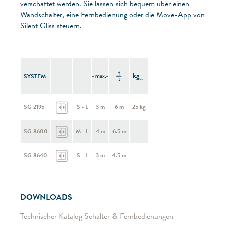
verschattet werden. Sie lassen sich bequem über einen
Wandschalter, eine Fernbedienung oder die Move-App von
Silent Gliss steuern.
SYSTEM
SG 2195
S - L
3 m
6 m
25 kg
SG 8600
M - L
4 m
6.5 m
SG 8640
S - L
3 m
4.5 m
DOWNLOADS
Technischer Katalog Schalter & Fernbedienungen