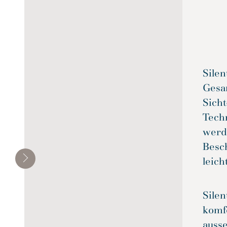
Wohnbereich
Transportmittel
Silen
Gesa
Sich
Tech
werd
Besch
leich
Silen
komf
auss