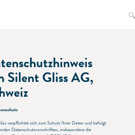
tenschutzhinweis
n Silent Gliss AG,
hweiz
enschutz
Gliss verpflichtet sich zum Schutz Ihrer Daten und befolgt
tenden Datenschutzvorschriften, insbesondere die