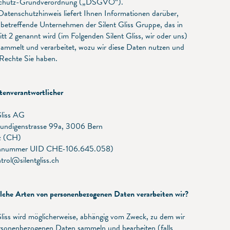
chutz-Grundverordnung („DSGVO“).
Datenschutzhinweis liefert Ihnen Informationen darüber,
 betreffende Unternehmen der Silent Gliss Gruppe, das in
tt 2 genannt wird (im Folgenden Silent Gliss, wir oder uns)
ammelt und verarbeitet, wozu wir diese Daten nutzen und
Rechte Sie haben.
enverantwortlicher
Gliss AG
undigenstrasse 99a, 3006 Bern
z (CH)
nnummer UID CHE-106.645.058)
trol@silentgliss.ch
che Arten von personenbezogenen Daten verarbeiten wir?
Gliss wird möglicherweise, abhängig vom Zweck, zu dem wir
rsonenbezogenen Daten sammeln und bearbeiten (falls