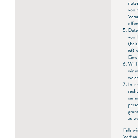
nutze
von 
Vera
offen
Date
von 
(beis
ist) 
Einwi
Wir 
wir w
welch
In ei
rech
samm
pers
grun
zu w
Falls w
Verfügu