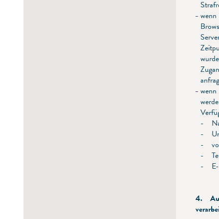
Strafr
wenn 
Brows
Serve
Zeitpu
wurde
Zugan
anfra
wenn 
werde
Verfüg
- Na
- Un
- vol
- Te
- E-
4. Auf
verarbe