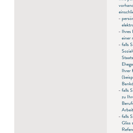
vorhand
einschli
persö
elektr
Ihres 
einer
falls 
Sozia
Staats
Ehegat
Ihrer
(beisp
Bankd
falls 
zu Ih
Beruf
Arbei
falls 
Gliss 
Refer