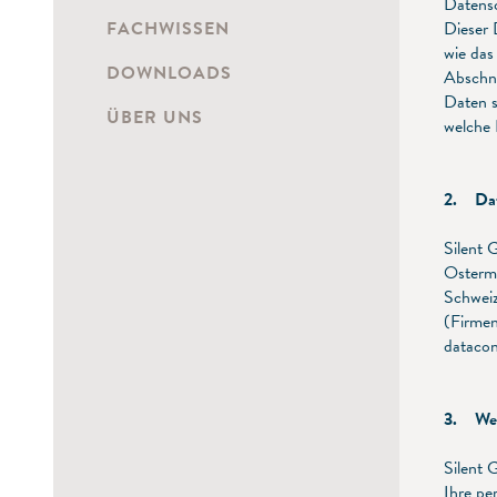
Datens
FACHWISSEN
Dieser 
wie das
DOWNLOADS
Abschni
Daten s
ÜBER UNS
welche 
2. Dat
Silent 
Osterm
Schwei
(Firme
datacon
3. Wel
Silent 
Ihre pe