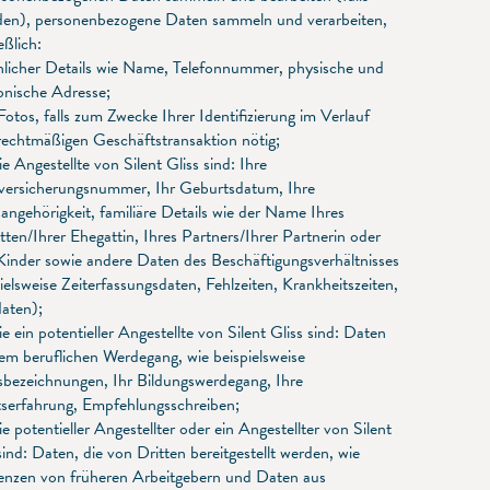
en), personenbezogene Daten sammeln und verarbeiten,
eßlich:
nlicher Details wie Name, Telefonnummer, physische und
onische Adresse;
Fotos, falls zum Zwecke Ihrer Identifizierung im Verlauf
 rechtmäßigen Geschäftstransaktion nötig;
Sie Angestellte von Silent Gliss sind: Ihre
lversicherungsnummer, Ihr Geburtsdatum, Ihre
angehörigkeit, familiäre Details wie der Name Ihres
ten/Ihrer Ehegattin, Ihres Partners/Ihrer Partnerin oder
 Kinder sowie andere Daten des Beschäftigungsverhältnisses
ielsweise Zeiterfassungsdaten, Fehlzeiten, Krankheitszeiten,
aten);
Sie ein potentieller Angestellte von Silent Gliss sind: Daten
rem beruflichen Werdegang, wie beispielsweise
sbezeichnungen, Ihr Bildungswerdegang, Ihre
tserfahrung, Empfehlungsschreiben;
Sie potentieller Angestellter oder ein Angestellter von Silent
sind: Daten, die von Dritten bereitgestellt werden, wie
enzen von früheren Arbeitgebern und Daten aus