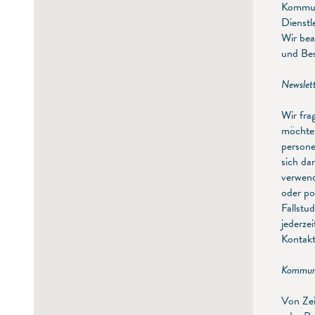
Kommuni
Dienstl
Wir bea
und Bes
Newslet
Wir fra
möchten
persone
sich da
verwend
oder pos
Fallstu
jederze
Kontakt
Kommuni
Von Zei