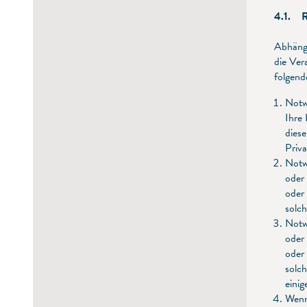
4.1. R
Abhängi
die Ver
folgend
Notwe
Ihre 
diese
Priv
Notw
oder 
oder
solch
Notw
oder 
oder
solch
einig
Wenn