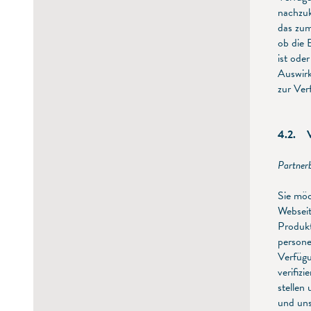
nachzuk
das zum
ob die 
ist ode
Auswirk
zur Ver
4.2. V
Partnerb
Sie möc
Webseit
Produkt
persone
Verfügu
verifiz
stellen
und uns