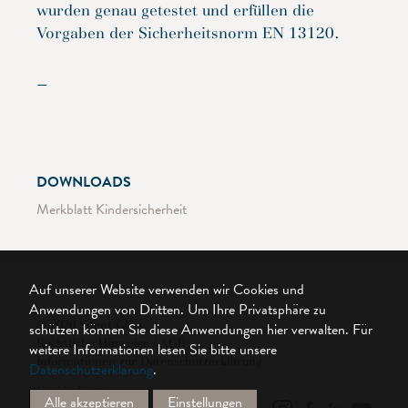
wurden genau getestet und erfüllen die
Vorgaben der Sicherheitsnorm EN 13120.
—
DOWNLOADS
Merkblatt Kindersicherheit
Auf unserer Website verwenden wir Cookies und
Anwendungen von Dritten. Um Ihre Privatsphäre zu
© 2026 Silent Gliss
schützen können Sie diese Anwendungen hier verwalten.
Für
Rechtliche Hinweise / AGB
weitere Informationen lesen Sie bitte unsere
Informationen zur Datenschutzerklärung
Datenschutzerklärung
.
Cookie Settings
Alle akzeptieren
Einstellungen