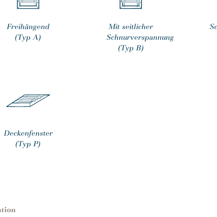
Freihängend
Mit seitlicher
S
(Typ A)
Schnurverspannung
(Typ B)
Deckenfenster
(Typ P)
ation