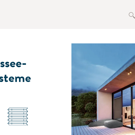
issee-
steme