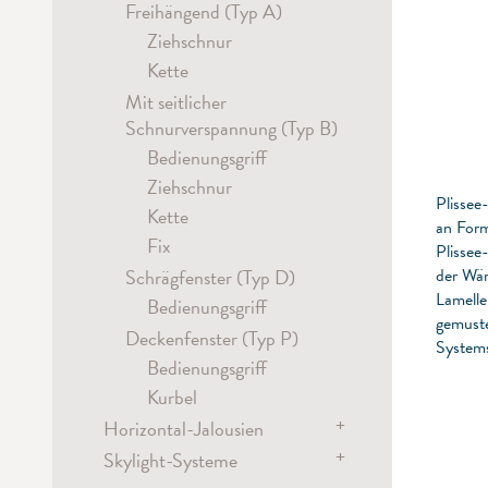
Hand
Zugschnur
Flex
Kette
Kette
Freihängend (Typ A)
Metropole Stilgarnituren
Kassetten-Rollo-Systeme
Hand / Schleuderstab
Ziehschnur
Schnur
Hand
Elektrisch
Kette
Kette
Mit seitlicher
Schnurverspannung (Typ B)
Bedienungsgriff
Ziehschnur
Plissee
Kette
an Form
Fix
Plissee
Schrägfenster (Typ D)
der Wär
Lamelle
Bedienungsgriff
gemuste
Deckenfenster (Typ P)
Systems
Bedienungsgriff
Kurbel
+
Horizontal-Jalousien
+
Skylight-Systeme
Elektrisch