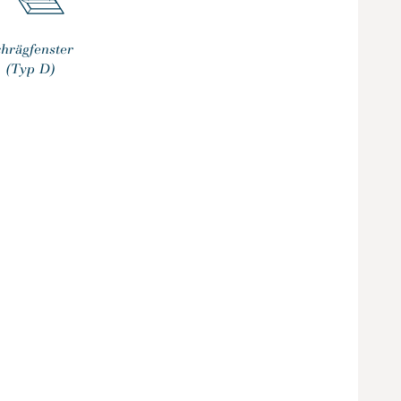
chrägfenster
(Typ D)