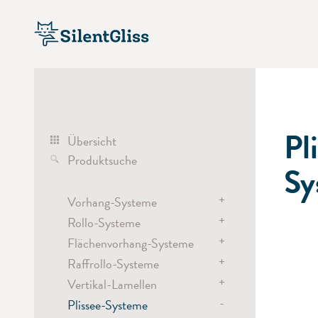
Pl
Übersicht
Produktsuche
Sy
+
Vorhang-Systeme
+
Rollo-Systeme
Vorhang-Systeme
+
Elektrisch
Flächenvorhang-Systeme
Rollo-Systeme
Hand
+
Elektrisch
Raffrollo-Systeme
Flächenvorhang-Systeme
Schnur
Akku
+
Hand / Schleuderstab
Vertikal-Lamellen
Elektrisch
Raumtrenn-/ Rundrohr-Systeme
Kette
Elektrisch
-
Plissee-Systeme
Akku
Elektrisch