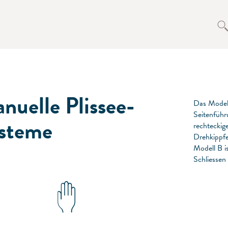
nuelle Plissee-
Das Modell
Seitenführ
steme
rechteckig
Drehkippfe
Modell B i
Schliessen 