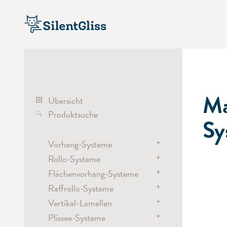
Ma
Übersicht
Produktsuche
Sy
+
Vorhang-Systeme
+
Rollo-Systeme
Vorhang-Systeme
+
Elektrisch
Flächenvorhang-Systeme
Rollo-Systeme
Hand
+
Elektrisch
Raffrollo-Systeme
Flächenvorhang-Systeme
Schnur
Akku
+
Hand / Schleuderstab
Vertikal-Lamellen
Elektrisch
Raumtrenn-/ Rundrohr-Systeme
Kette
Elektrisch
+
Plissee-Systeme
Akku
Elektrisch