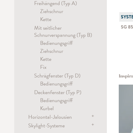
Hand
Zugschnur
Flex
Kette
Kette
Freihängend (Typ A)
Metropole Stilgarnituren
Kassetten-Rollo-Systeme
Hand / Schleuderstab
Ziehschnur
Schnur
SYST
Hand
Elektrisch
Kette
Kette
SG 8
Mit seitlicher
Schnurverspannung (Typ B)
Bedienungsgriff
Ziehschnur
Kette
Fix
Schrägfenster (Typ D)
Inspir
Bedienungsgriff
Deckenfenster (Typ P)
Bedienungsgriff
Kurbel
+
Horizontal-Jalousien
+
Skylight-Systeme
Elektrisch