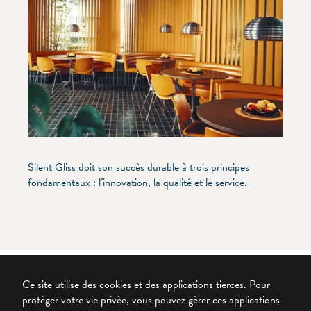
Silent Gliss doit son succès durable à trois principes
fondamentaux : l’innovation, la qualité et le service.
Ce site utilise des cookies et des applications tierces. Pour
© 2026 Silent Gliss
protéger votre vie privée, vous pouvez gérer ces applications
Avertissement légal / Conditions le livraison