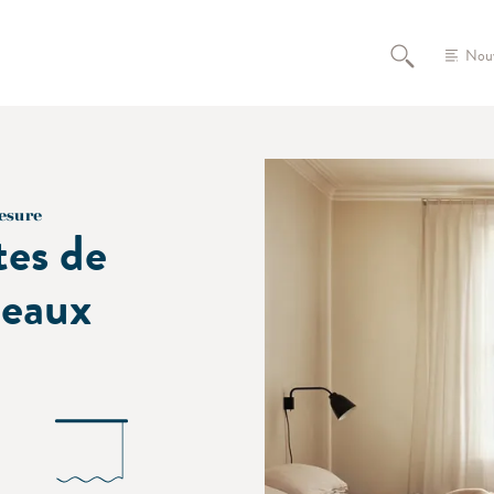
Nou
esure
tes de
deaux