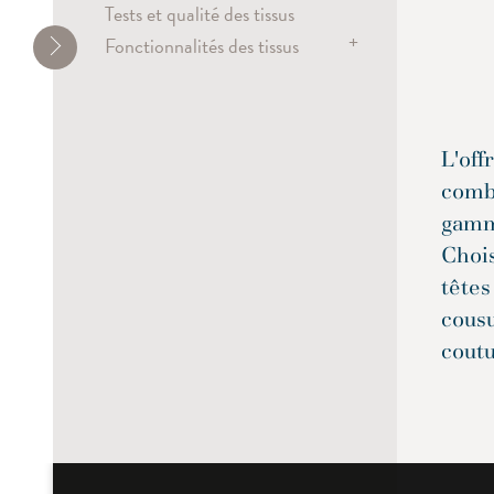
Tests et qualité des tissus
+
Fonctionnalités des tissus
Chaleur, lumière et éblouissement
Économie d'énergie
Acoustique
L'off
Ignifugation
combi
Antimicrobien
gamm
Durabilité
Choi
têtes
cous
coutu