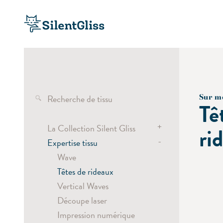
Recherche de tissu
Sur m
Tê
+
La Collection Silent Gliss
ri
-
Expertise tissu
Les tissus transparents
Tissus semi-transparents
Wave
Tissus obscurcissants et occultants
Têtes de rideaux
Tissus screen
Vertical Waves
Tissus pour stores plissés
Découpe laser
Impression numérique