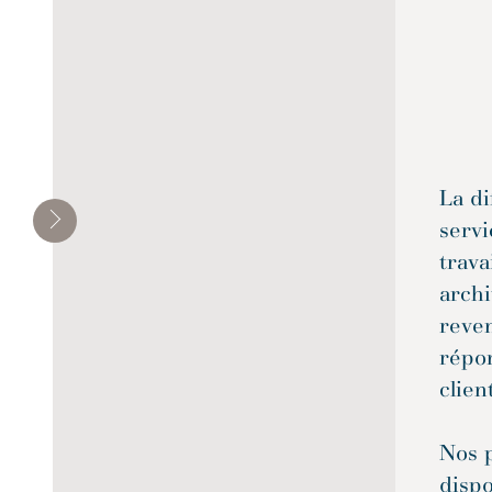
La di
servi
trava
archi
reven
répo
clien
Nos 
dispo