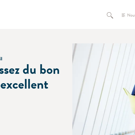
Nou
il
ssez du bon
l’excellent