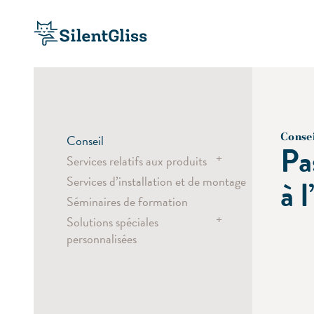
Conse
Conseil
Pa
+
Services relatifs aux produits
Services d’installation et de montage
Service de cintrage
à 
Séminaires de formation
Échantillonnage
+
Solutions spéciales
Coloris personnalisés
personnalisées
Découpe laser
Exposition Shift par AVPD,
Impression numérique
Odense, Danemark
Urbanharbour Ludwigsbourg,
Allemagne