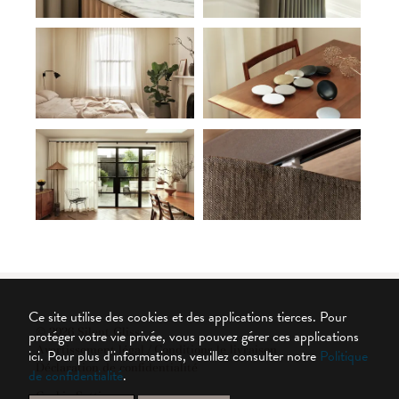
Ce site utilise des cookies et des applications tierces. Pour
© 2026 Silent Gliss
protéger votre vie privée, vous pouvez gérer ces applications
Avertissement légal / Conditions le livraison
ici.
Pour plus d'informations, veuillez consulter notre
Politique
Déclaration de confidentialité
de confidentialité
.
Cookie Settings