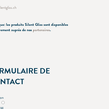
ilentgliss.ch
e: les produits Silent Gliss sont disponibles
vement auprès de nos
partenaires
.
RMULAIRE DE
NTACT
ion
M.