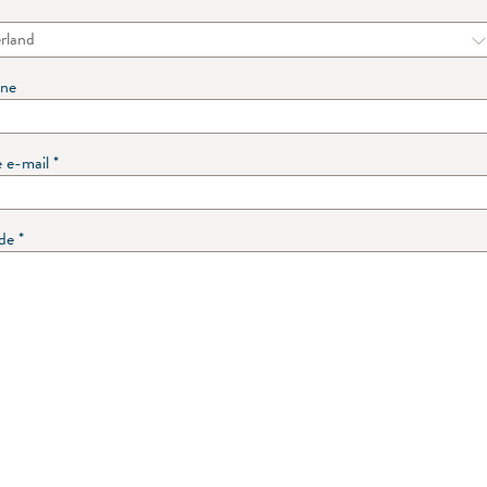
one
e e-mail
*
de
*