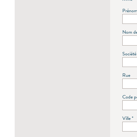
Préno
Nom de
Société
Rue
Code p
Ville
*