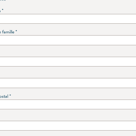
m
*
 famille
*
ostal
*