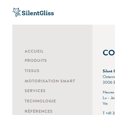
CO
ACCUEIL
PRODUITS
TISSUS
Silent 
Osterm
MOTORISATION SMART
3006 B
SERVICES
Heures 
Lu - J
TECHNOLOGIE
Ve: 0
RÉFÉRENCES
T +41 3