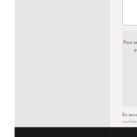
Pour as
p
En envo
confiden