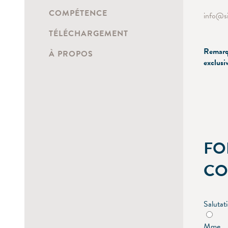
COMPÉTENCE
info
s
TÉLÉCHARGEMENT
Remarqu
À PROPOS
exclusi
FO
CO
Salutat
Mme