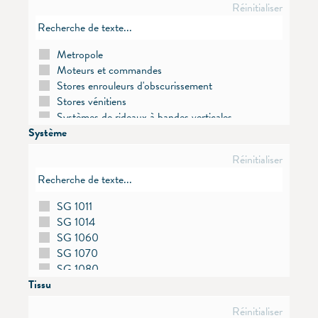
Réinitialiser
Metropole
Moteurs et commandes
Stores enrouleurs d'obscurissement
Stores vénitiens
Systèmes de rideaux à bandes verticales
Système
Systèmes de stores plissés
Systèmes parois japonaises
Réinitialiser
Systèmes rideaux drapés
Systèmes Skylight
Systèmes stores enrouleurs
SG 1011
Tissus
SG 1014
Tringle à rideaux tirage main
SG 1060
Tringles à rideaux à tirage cordon
SG 1070
Tringles à rideaux à tirage électrique
SG 1080
Tringles de séparation
Tissu
SG 2090
SG 2120
Réinitialiser
SG 2190