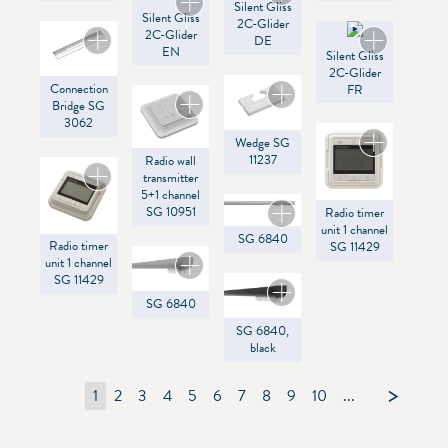
Silent Gliss
SG 1003
Silent Gliss
2C-Glider
2C-Glider
SG 8250
DE
EN
Silent Gliss
SG 8640
2C-Glider
SG Control R
Connection
FR
Bridge SG
3062
Wedge SG
11237
Radio wall
transmitter
5+1 channel
SG 10951
Radio timer
unit 1 channel
SG 6840
Radio timer
SG 11429
unit 1 channel
SG 11429
SG 6840
SG 6840,
black
1
2
3
4
5
6
7
8
9
10
...
105