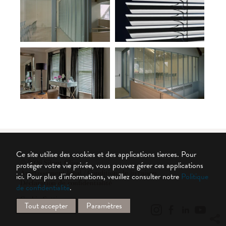
Ce site utilise des cookies et des applications tierces. Pour
© 2026 Silent Gliss
protéger votre vie privée, vous pouvez gérer ces applications
Avertissement légal / Conditions le livraison
ici.
Pour plus d'informations, veuillez consulter notre
Politique
Déclaration de confidentialité
de confidentialité
.
Cookie Settings
Tout accepter
Paramètres