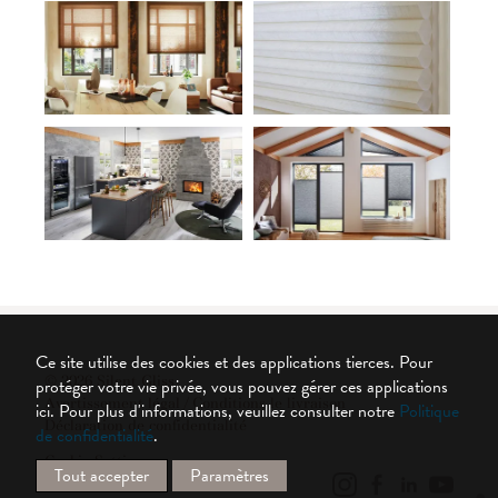
Ce site utilise des cookies et des applications tierces. Pour
© 2026 Silent Gliss
protéger votre vie privée, vous pouvez gérer ces applications
Avertissement légal / Conditions le livraison
ici.
Pour plus d'informations, veuillez consulter notre
Politique
Déclaration de confidentialité
de confidentialité
.
Cookie Settings
Tout accepter
Paramètres