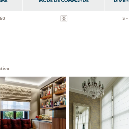
ÈME
MODE DE COMMANDE
DIMEN
360
S -
ation