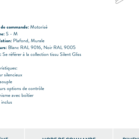
 de commande:
Motorisé
e:
S - M
lation:
Plafond, Murale
urs:
Blanc RAL 9016, Noir RAL 9005
:
Se référer à la collection tissu Silent Gliss
ristiques:
r silencieux
 souple
urs options de contrôle
isme avec boîtier
 inclus