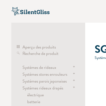
SG
Aperçu des produits
Recherche de produit
Système
+
Systèmes de rideaux
+
Systèmes stores enrouleurs
Systèmes de rideaux
+
électrique
Systèmes parois japonaises
Systèmes stores enrouleurs
manuel
+
électrique
Systèmes rideaux drapés
Systèmes parois japonaises
corde
batterie
manuel / lance rideau
électrique
Tringles de séparation
chaînette
électrique
batterie