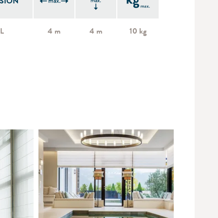
SION
 L
4 m
4 m
10 kg