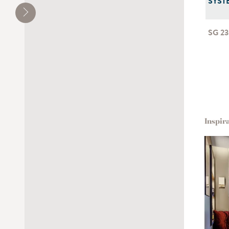
Fenêtres de plafond (Type P)
SYST
manuel
manivelle
SG 2
Inspir