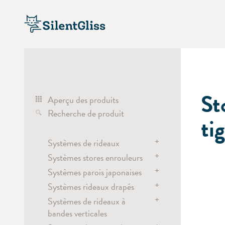
St
Aperçu des produits
Recherche de produit
ti
+
Systèmes de rideaux
+
Systèmes stores enrouleurs
Systèmes de rideaux
+
électrique
Systèmes parois japonaises
Systèmes stores enrouleurs
manuel
+
électrique
Systèmes rideaux drapés
Systèmes parois japonaises
corde
batterie
+
manuel / lance rideau
Systèmes de rideaux à
électrique
Tringles de séparation
chaînette
bandes verticales
électrique
batterie