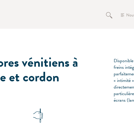
Nou
ores vénitiens à
Disponible
freins inté
ge et cordon
parfaiteme
« intimité 
directement
particulièr
écrans (la