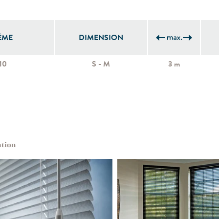
ÈME
DIMENSION
10
S - M
3 m
ation