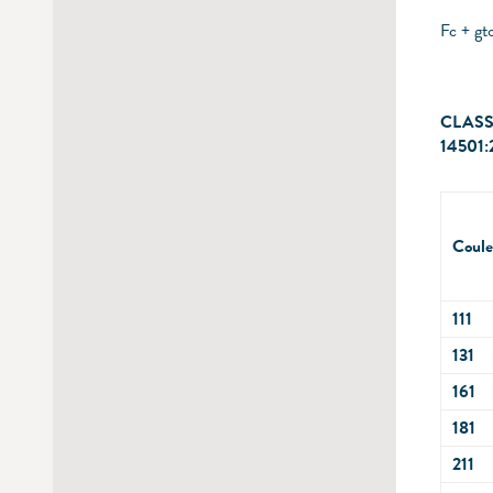
Fc + gt
CLASS
14501:
Coule
111
131
161
181
211