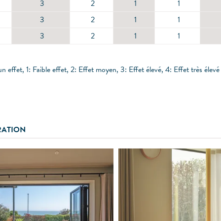
3
2
1
1
3
2
1
1
3
2
1
1
 effet, 1: Faible effet, 2: Effet moyen, 3: Effet élevé, 4: Effet très élevé
RATION