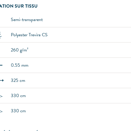
ATION SUR TISSU
Semi-transparent
Polyester Trevira CS
260 g/m²
0.55 mm
325 cm
330 cm
330 cm