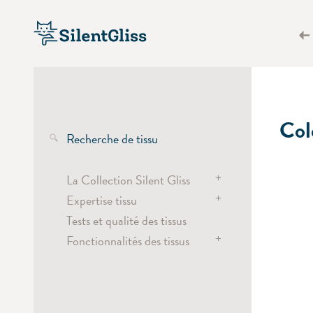
Col
Recherche de tissu
+
La Collection Silent Gliss
+
Expertise tissu
Les tissus transparents
Tests et qualité des tissus
Tissus semi-transparents
Wave
+
Fonctionnalités des tissus
Tissus obscurcissants et
Têtes de rideaux
occultants
Vertical Waves
Chaleur, lumière et
Tissus screen
éblouissement
Découpe laser
Économie d'énergie
Tissus pour stores plissés
Impression numérique