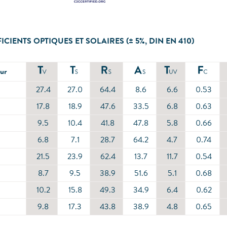
ICIENTS OPTIQUES ET SOLAIRES (± 5%, DIN EN 410)
ur
27.4
27.0
64.4
8.6
6.6
0.53
17.8
18.9
47.6
33.5
6.8
0.63
9.5
10.4
41.8
47.8
5.8
0.66
6.8
7.1
28.7
64.2
4.7
0.74
21.5
23.9
62.4
13.7
11.7
0.54
8.7
9.5
38.9
51.6
5.1
0.68
10.2
15.8
49.3
34.9
6.4
0.62
9.8
17.3
43.8
38.9
4.8
0.65