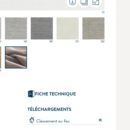
111
31
161
181
211
261
1
FICHE TECHNIQUE
TÉLÉCHARGEMENTS
Classement au feu