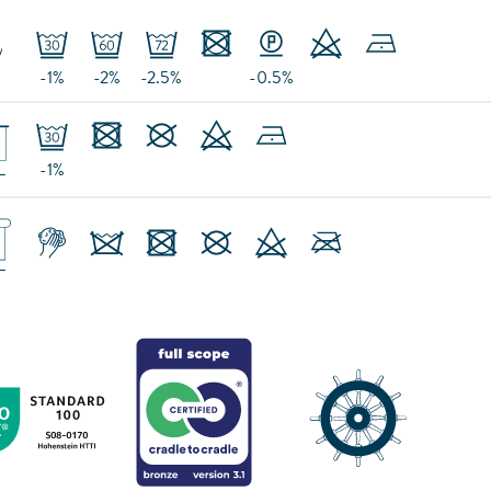
-1%
-2%
-2.5%
-0.5%
-1%