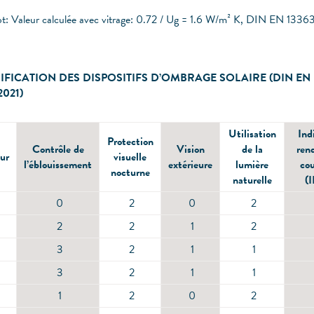
ot: Valeur calculée avec vitrage: 0.72 / Ug = 1.6 W/m² K, DIN EN 1336
IFICATION DES DISPOSITIFS D’OMBRAGE SOLAIRE (DIN EN
2021)
Utilisation
Ind
Protection
Contrôle de
Vision
de la
ren
ur
visuelle
l’éblouissement
extérieure
lumière
cou
nocturne
naturelle
(
0
2
0
2
2
2
1
2
3
2
1
1
3
2
1
1
1
2
0
2