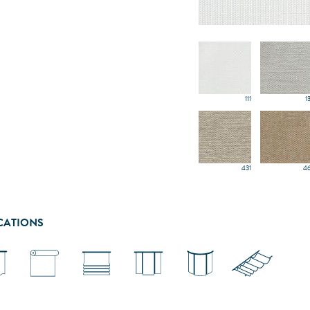
111
1
431
46
CATIONS