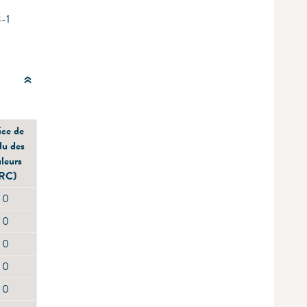
3-1
ice de
du des
leurs
IRC)
0
0
0
0
0