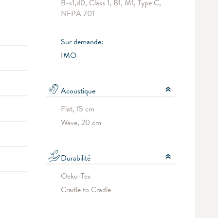
B-s1,d0, Class 1, B1, M1, Type C,
NFPA 701
Sur demande:
IMO
Acoustique
Flat, 15 cm
Wave, 20 cm
Durabilité
Oeko-Tex
Cradle to Cradle