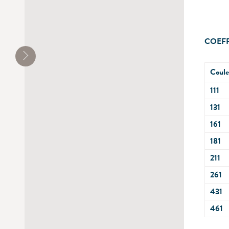
COEFF
Coule
111
131
161
181
211
261
431
461