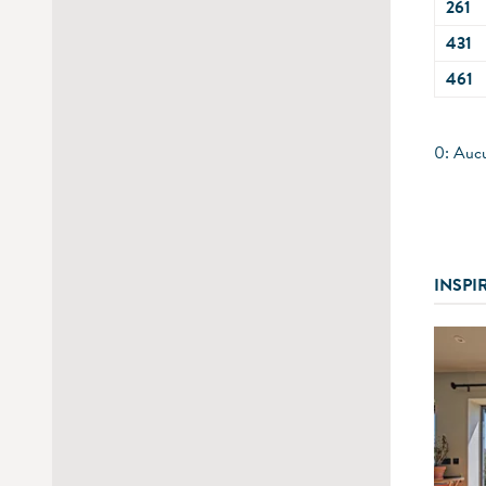
261
431
461
0: Aucun
INSPI