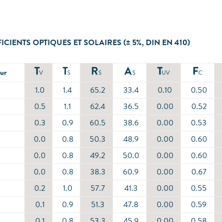
ICIENTS OPTIQUES ET SOLAIRES (± 5%, DIN EN 410)
ur
1.0
1.4
65.2
33.4
0.10
0.50
0.5
1.1
62.4
36.5
0.00
0.52
0.3
0.9
60.5
38.6
0.00
0.53
0.0
0.8
50.3
48.9
0.00
0.60
0.0
0.8
49.2
50.0
0.00
0.60
0.0
0.8
38.3
60.9
0.00
0.67
0.2
1.0
57.7
41.3
0.00
0.55
0.1
0.9
51.3
47.8
0.00
0.59
0.1
0.8
53.3
45.9
0.00
0.58