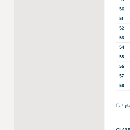
50
51
52
53
54
55
56
57
58
Fc + gt
CLASS