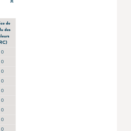
ice de
du des
leurs
IRC)
0
0
0
0
0
0
0
0
0