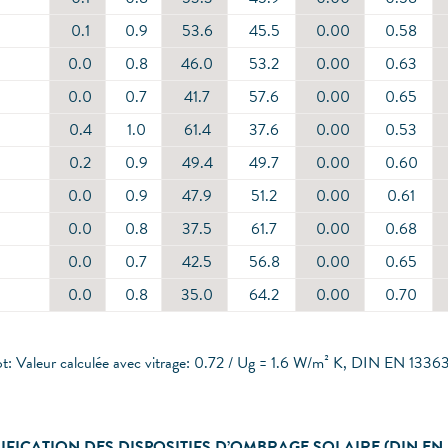
0.1
0.9
53.6
45.5
0.00
0.58
0.0
0.8
46.0
53.2
0.00
0.63
0.0
0.7
41.7
57.6
0.00
0.65
0.4
1.0
61.4
37.6
0.00
0.53
0.2
0.9
49.4
49.7
0.00
0.60
0.0
0.9
47.9
51.2
0.00
0.61
0.0
0.8
37.5
61.7
0.00
0.68
0.0
0.7
42.5
56.8
0.00
0.65
0.0
0.8
35.0
64.2
0.00
0.70
ot: Valeur calculée avec vitrage: 0.72 / Ug = 1.6 W/m² K, DIN EN 1336
IFICATION DES DISPOSITIFS D’OMBRAGE SOLAIRE (DIN EN