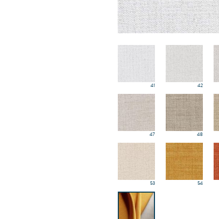
41
42
47
48
53
54