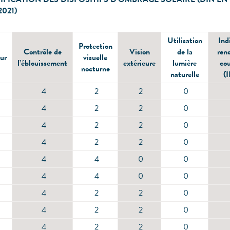
2021)
Utilisation
Ind
Protection
Contrôle de
Vision
de la
ren
ur
visuelle
l’éblouissement
extérieure
lumière
cou
nocturne
naturelle
(
4
2
2
0
4
2
2
0
4
2
2
0
4
2
2
0
4
4
0
0
4
4
0
0
4
2
2
0
4
2
2
0
4
2
2
0