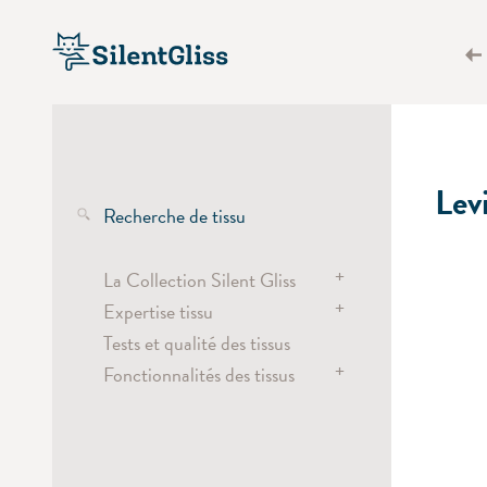
Lev
Recherche de tissu
+
La Collection Silent Gliss
+
Expertise tissu
Les tissus transparents
Tests et qualité des tissus
Tissus semi-transparents
Wave
+
Fonctionnalités des tissus
Tissus obscurcissants et
Têtes de rideaux
occultants
Vertical Waves
Chaleur, lumière et
Tissus screen
éblouissement
Découpe laser
Économie d'énergie
Tissus pour stores plissés
Impression numérique