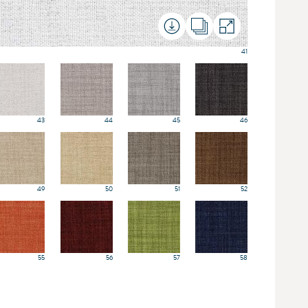
41
43
44
45
46
49
50
51
52
55
56
57
58