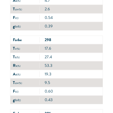
A
s
4.7
(%)
T
uv
2.6
(%)
F
c
0.54
()
g
tot
0.39
()
Farbe
298
T
v
17.6
(%)
T
s
27.4
(%)
R
s
53.3
(%)
A
s
19.3
(%)
T
uv
9.5
(%)
F
c
0.60
()
g
tot
0.43
()