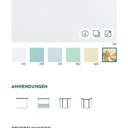
100
100
298
301
302
345
ANWENDUNGEN