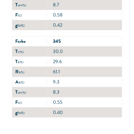
T
uv
8.7
(%)
F
c
0.58
()
g
tot
0.42
()
Farbe
345
T
v
30.0
(%)
T
s
29.6
(%)
R
s
61.1
(%)
A
s
9.3
(%)
T
uv
8.3
(%)
F
c
0.55
()
g
tot
0.40
()