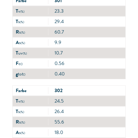
Farbe
301
T
v
23.3
(%)
T
s
29.4
(%)
R
s
60.7
(%)
A
s
9.9
(%)
T
uv
10.7
(%)
F
c
0.56
()
g
tot
0.40
()
Farbe
302
T
v
24.5
(%)
T
s
26.4
(%)
R
s
55.6
(%)
A
s
18.0
(%)