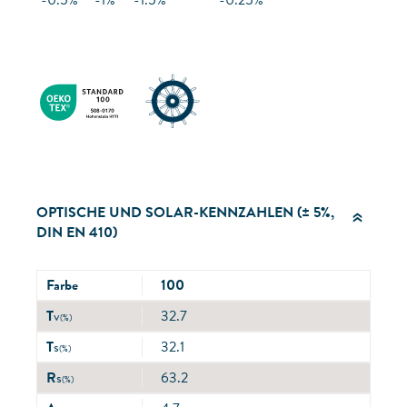
-0.5%
-1%
-1.5%
-0.25%
OPTISCHE UND SOLAR-KENNZAHLEN (± 5%,
DIN EN 410)
Farbe
100
T
v
32.7
(%)
T
s
32.1
(%)
R
s
63.2
(%)