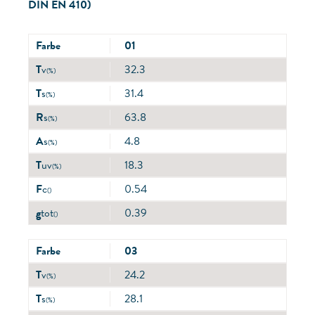
DIN EN 410)
Farbe
01
T
v
32.3
(%)
T
s
31.4
(%)
R
s
63.8
(%)
A
s
4.8
(%)
T
uv
18.3
(%)
F
c
0.54
()
g
tot
0.39
()
Farbe
03
T
v
24.2
(%)
T
s
28.1
(%)