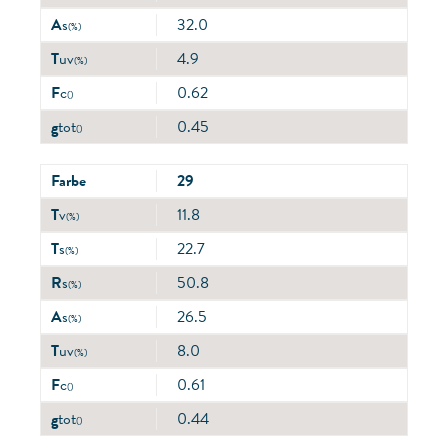
A
s
32.0
(%)
T
uv
4.9
(%)
F
c
0.62
()
g
tot
0.45
()
Farbe
29
T
v
11.8
(%)
T
s
22.7
(%)
R
s
50.8
(%)
A
s
26.5
(%)
T
uv
8.0
(%)
F
c
0.61
()
g
tot
0.44
()