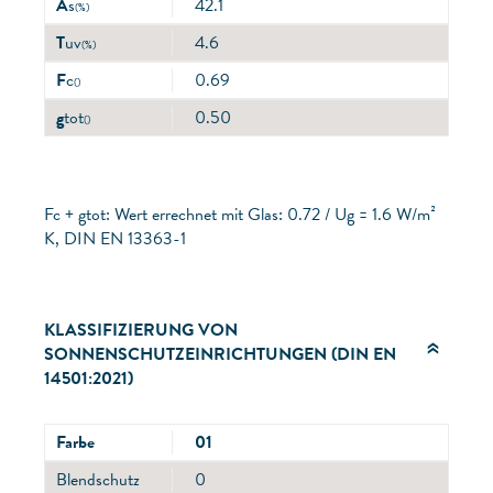
A
s
42.1
(%)
T
uv
4.6
(%)
F
c
0.69
()
g
tot
0.50
()
Fc + gtot: Wert errechnet mit Glas: 0.72 / Ug = 1.6 W/m²
K, DIN EN 13363-1
KLASSIFIZIERUNG VON
SONNENSCHUTZEINRICHTUNGEN (DIN EN
14501:2021)
Farbe
01
Blendschutz
0