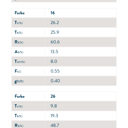
Farbe
16
T
v
26.2
(%)
T
s
25.9
(%)
R
s
60.6
(%)
A
s
13.5
(%)
T
uv
8.0
(%)
F
c
0.55
()
g
tot
0.40
()
Farbe
26
T
v
9.8
(%)
T
s
19.3
(%)
R
s
48.7
(%)