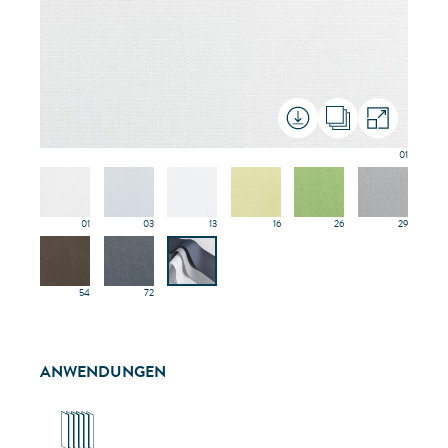
01
01
03
13
16
26
29
54
72
ANWENDUNGEN