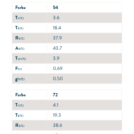
Farbe
54
T
v
3.6
(%)
T
s
18.4
(%)
R
s
37.9
(%)
A
s
43.7
(%)
T
uv
3.9
(%)
F
c
0.69
()
g
tot
0.50
()
Farbe
72
T
v
4.1
(%)
T
s
19.3
(%)
R
s
38.6
(%)