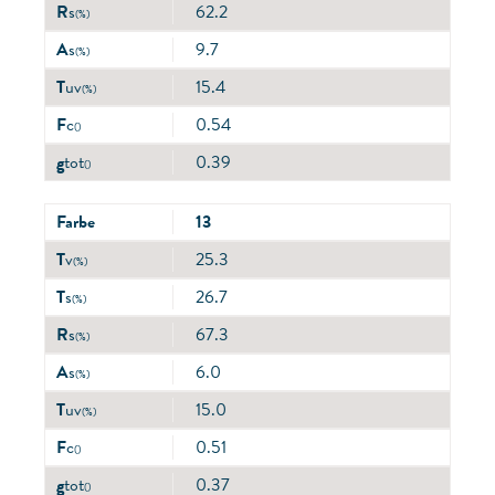
R
s
62.2
(%)
A
s
9.7
(%)
T
uv
15.4
(%)
F
c
0.54
()
g
tot
0.39
()
Farbe
13
T
v
25.3
(%)
T
s
26.7
(%)
R
s
67.3
(%)
A
s
6.0
(%)
T
uv
15.0
(%)
F
c
0.51
()
g
tot
0.37
()