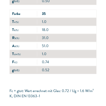
g
tot
0.50
()
Farbe
35
T
v
1.0
(%)
T
s
18.0
(%)
R
s
31.0
(%)
A
s
51.0
(%)
T
uv
1.0
(%)
F
c
0.74
()
g
tot
0.52
()
Fc + gtot: Wert errechnet mit Glas: 0.72 / Ug = 1.6 W/m²
K, DIN EN 13363-1