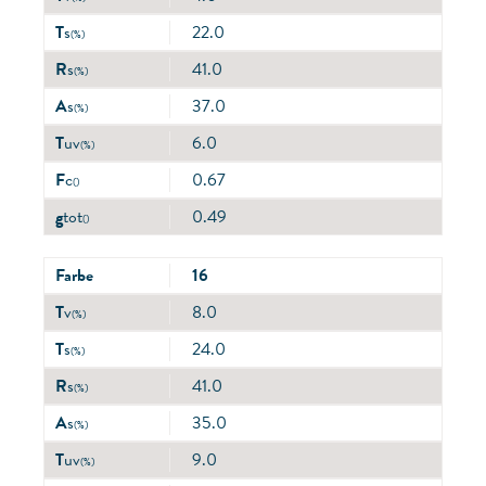
T
s
22.0
(%)
R
s
41.0
(%)
A
s
37.0
(%)
T
uv
6.0
(%)
F
c
0.67
()
g
tot
0.49
()
Farbe
16
T
v
8.0
(%)
T
s
24.0
(%)
R
s
41.0
(%)
A
s
35.0
(%)
T
uv
9.0
(%)