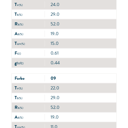
T
v
24.0
(%)
T
s
29.0
(%)
R
s
52.0
(%)
A
s
19.0
(%)
T
uv
15.0
(%)
F
c
0.61
()
g
tot
0.44
()
Farbe
09
T
v
22.0
(%)
T
s
29.0
(%)
R
s
52.0
(%)
A
s
19.0
(%)
T
uv
11.0
(%)