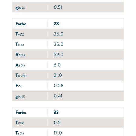
g
tot
0.51
()
Farbe
28
T
v
36.0
(%)
T
s
35.0
(%)
R
s
59.0
(%)
A
s
6.0
(%)
T
uv
21.0
(%)
F
c
0.58
()
g
tot
0.41
()
Farbe
33
T
v
0.5
(%)
T
s
17.0
(%)