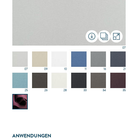
07
07
09
10
11
16
21
25
26
28
33
34
35
ANWENDUNGEN