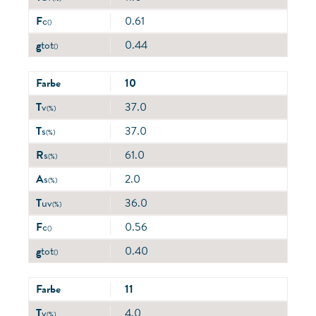
F
c
0.61
()
g
tot
0.44
()
Farbe
10
T
v
37.0
(%)
T
s
37.0
(%)
R
s
61.0
(%)
A
s
2.0
(%)
T
uv
36.0
(%)
F
c
0.56
()
g
tot
0.40
()
Farbe
11
T
v
4.0
(%)