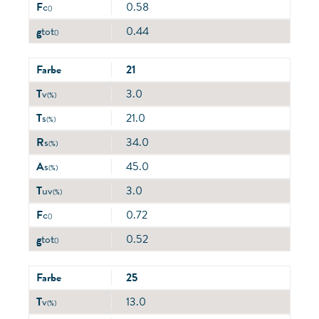
F
c
0.58
()
g
tot
0.44
()
Farbe
21
T
v
3.0
(%)
T
s
21.0
(%)
R
s
34.0
(%)
A
s
45.0
(%)
T
uv
3.0
(%)
F
c
0.72
()
g
tot
0.52
()
Farbe
25
T
v
13.0
(%)