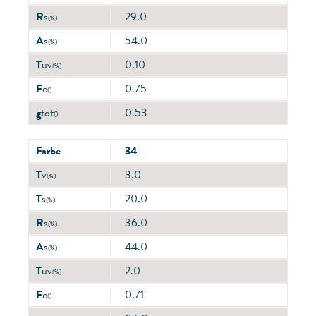
R
s
29.0
(%)
A
s
54.0
(%)
T
uv
0.10
(%)
F
c
0.75
()
g
tot
0.53
()
Farbe
34
T
v
3.0
(%)
T
s
20.0
(%)
R
s
36.0
(%)
A
s
44.0
(%)
T
uv
2.0
(%)
F
c
0.71
()