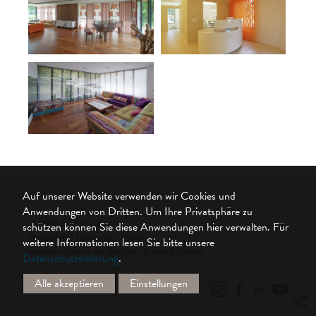
Auf unserer Website verwenden wir Cookies und
Anwendungen von Dritten. Um Ihre Privatsphäre zu
© 2026 Silent Gliss
schützen können Sie diese Anwendungen hier verwalten.
Für
Rechtliche Hinweise / AGB
weitere Informationen lesen Sie bitte unsere
Informationen zur Datenschutzerklärung
Datenschutzerklärung
.
Cookie Settings
Alle akzeptieren
Einstellungen