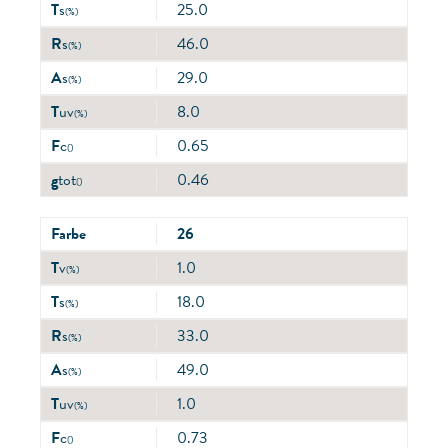
T
s
25.0
(%)
R
s
46.0
(%)
A
s
29.0
(%)
T
uv
8.0
(%)
F
c
0.65
()
g
tot
0.46
()
Farbe
26
T
v
1.0
(%)
T
s
18.0
(%)
R
s
33.0
(%)
A
s
49.0
(%)
T
uv
1.0
(%)
F
c
0.73
()