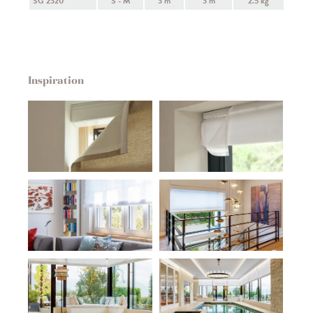
SG 2320
S - M
3 m
3 m
2.5 kg
Inspiration