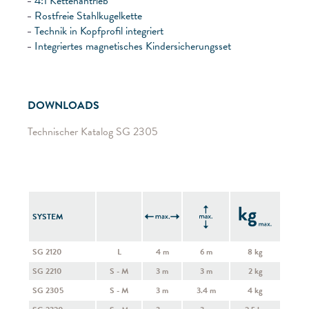
4:1 Kettenantrieb
Rostfreie Stahlkugelkette
Technik in Kopfprofil integriert
Integriertes magnetisches Kindersicherungsset
DOWNLOADS
Technischer Katalog SG 2305
SYSTEM
SG 2120
L
4 m
6 m
8 kg
SG 2210
S - M
3 m
3 m
2 kg
SG 2305
S - M
3 m
3.4 m
4 kg